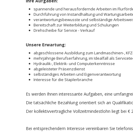
Ihre Aufgaben:
spannende und herausfordernde Arbeiten im Flurförd
Durchführung von Instandhaltung und Wartungsarbeit
verantwortungsbewusste und selbständige Arbeitsweis
Bereitschaft zur Weiterbildung und Schulungen
Drehscheibe für Service - Verkauf
Unsere Erwartung:
abgeschlossene Ausbildung zum Landmaschinen-, KFZ
mehrjährige Berufserfahrung, im Idealfall als Servicet
Hydraulik-, Elektrik- und Computerkenntnisse
abgeleisteter Präsenzdienst
selbständiges Arbeiten und Eigenverantwortung
Interesse für die Staplerbranche
Es werden Ihnen interessante Aufgaben, eine umfangr
Die tatsächliche Bezahlung orientiert sich an Qualifika
Der kollektivvertragliche Vollzeitmindestlohn liegt bei 
Bei entsprechendem Interesse vereinbaren Sie telefonis